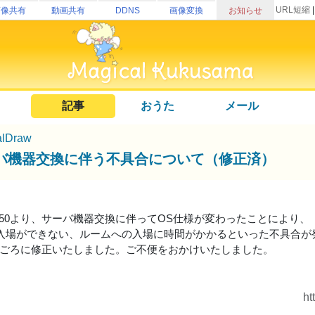
URL短縮
画像共有
動画共有
DDNS
画像変換
お知らせ
記事
おうた
メール
alDraw
バ機器交換に伴う不具合について（修正済）
6:50より、サーバ機器交換に伴ってOS仕様が変わったことにより、
入場ができない、ルームへの入場に時間がかかるといった不具合が
:36ごろに修正いたしました。ご不便をおかけいたしました。
ht