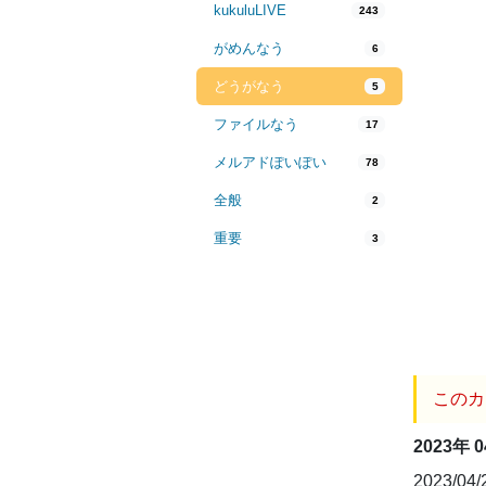
kukuluLIVE
243
がめんなう
6
どうがなう
5
ファイルなう
17
メルアドぽいぽい
78
全般
2
重要
3
このカ
2023年 
2023/04