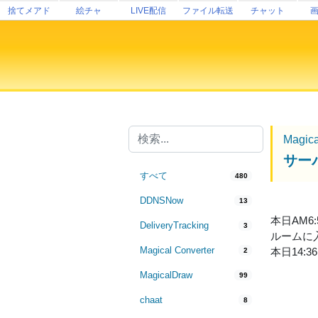
捨てメアド
絵チャ
LIVE配信
ファイル転送
チャット
Magic
サー
すべて
480
DDNSNow
13
本日AM
DeliveryTracking
3
ルームに
Magical Converter
本日14
2
MagicalDraw
99
chaat
8