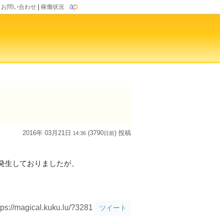
|
お問い合わせ
|
稼働状況
2016年 03月21日
(3790
) 投稿
14:36
日
前
発生しておりましたが、
tps://magical.kuku.lu/?3281
ツイート