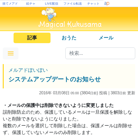
捨てメアド
絵チャ
LIVE配信
ファイル転送
チャット
記事
おうた
メール
メルアドぽいぽい
システムアップデートのお知らせ
2016年 03月08日
(3804
) 投稿
| 3803
更新
05:00
日
前
日
前
・メールの保護中は削除できないように変更しました
誤削除防止のため、保護しているメールは一旦保護を解除しな
いと削除できないようになりました。
複数のメールを選択して削除した場合は、保護メールは削除せ
ず、保護していないメールのみ削除します。