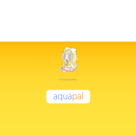
© Kukusama.