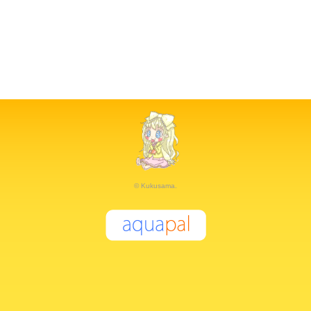
© Kukusama.