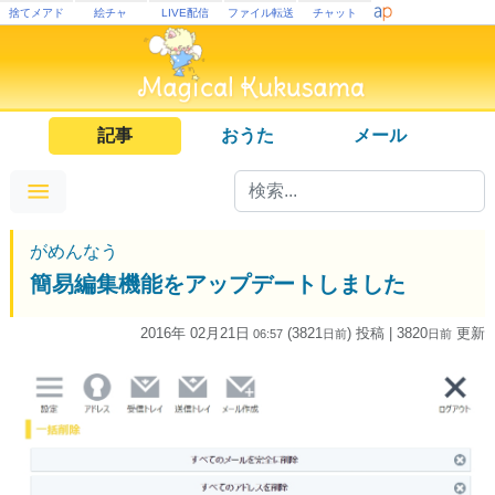
捨てメアド
絵チャ
LIVE配信
ファイル転送
チャット
記事
おうた
メール
がめんなう
簡易編集機能をアップデートしました
2016年 02月21日
(3821
) 投稿
| 3820
更新
06:57
日
前
日
前