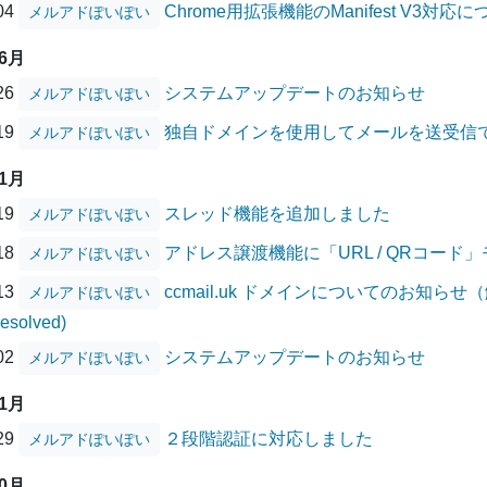
/04
Chrome用拡張機能のManifest V3対応
メルアドぽいぽい
06月
/26
システムアップデートのお知らせ
メルアドぽいぽい
/19
独自ドメインを使用してメールを送受信
メルアドぽいぽい
01月
/19
スレッド機能を追加しました
メルアドぽいぽい
/18
アドレス譲渡機能に「URL / QRコード
メルアドぽいぽい
/13
ccmail.uk ドメインについてのお知らせ（解消
メルアドぽいぽい
Resolved)
/02
システムアップデートのお知らせ
メルアドぽいぽい
11月
/29
２段階認証に対応しました
メルアドぽいぽい
10月