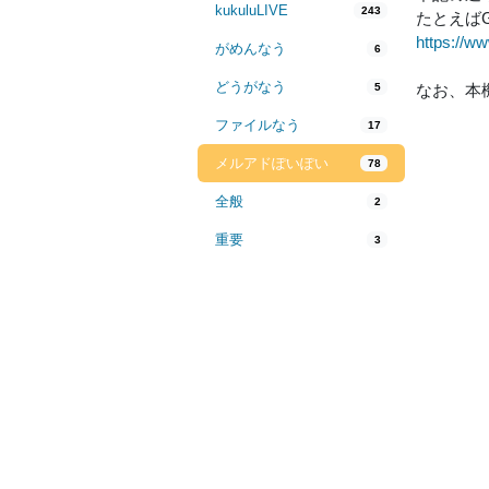
kukuluLIVE
243
たとえば
https://w
がめんなう
6
どうがなう
5
なお、本
ファイルなう
17
メルアドぽいぽい
78
全般
2
重要
3