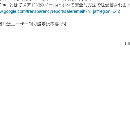
Gmailと捨てメアド間のメールはすべて安全な方法で送受信されま
ww.google.com/transparencyreport/saferemail/?hl=ja#region=142
機能はユーザー側で設定は不要です。
ht