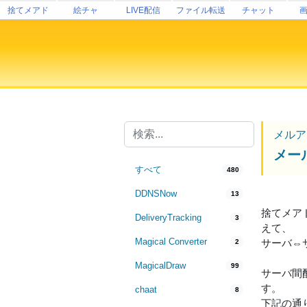
捨てメアド
絵チャ
LIVE配信
ファイル転送
チャット
メルア
メー
すべて
480
DDNSNow
13
捨てメア
DeliveryTracking
3
えて、
Magical Converter
サーバ⇔サ
2
MagicalDraw
99
サーバ間
す。
chaat
8
下記の通