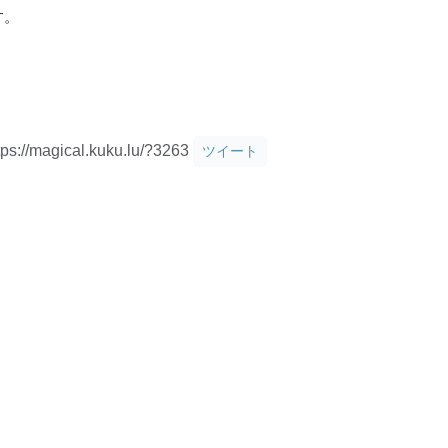
す。
tps://magical.kuku.lu/?3263
ツイート