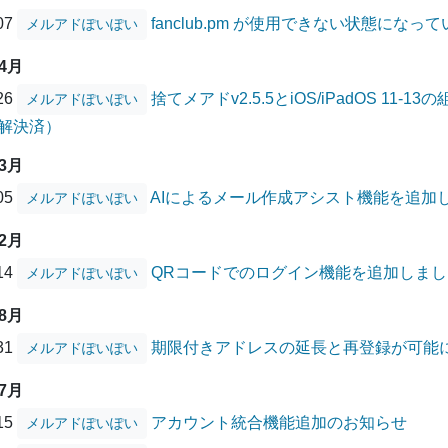
/07
fanclub.pm が使用できない状態にな
メルアドぽいぽい
04月
/26
捨てメアドv2.5.5とiOS/iPadOS 1
メルアドぽいぽい
解決済）
03月
/05
AIによるメール作成アシスト機能を追加
メルアドぽいぽい
12月
/14
QRコードでのログイン機能を追加しまし
メルアドぽいぽい
08月
/31
期限付きアドレスの延長と再登録が可能
メルアドぽいぽい
07月
/15
アカウント統合機能追加のお知らせ
メルアドぽいぽい