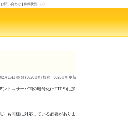
|
お問い合わせ
|
稼働状況
 02月15日
(3826
) 投稿
| 3826
更新
00:38
日
前
日
前
ト⇔サーバ間の暗号化(HTTPS)に加
先）も同様に対応している必要がありま