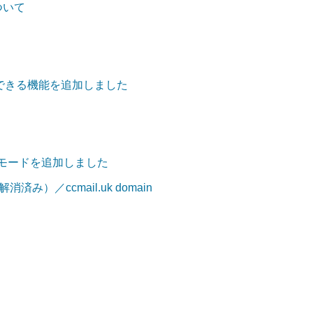
について
できる機能を追加しました
」モードを追加しました
済み）／ccmail.uk domain