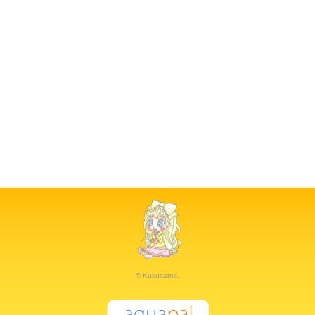
© Kukusama.