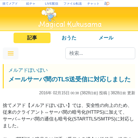
捨てメアド
絵チャ
LIVE配信
ファイル転送
チャット
記事
おうた
メール
メルアドぽいぽい
メールサーバ間のTLS送受信に対応しました
2016年 02月15日
(3828
) 投稿
| 3828
更新
00:38
日
前
日
前
捨てメアド【メルアドぽいぽい】では、安全性の向上のため、
従来のクライアント⇔サーバ間の暗号化(HTTPS)に加えて、
サーバ⇔サーバ間の通信も暗号化(STARTTLS/SMTPS)に対応し
ました。