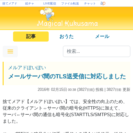
捨てメアド
絵チャ
LIVE配信
ファイル転送
チャット
記事
おうた
メール
メルアドぽいぽい
メールサーバ間のTLS送受信に対応しました
2016年 02月15日
(3827
) 投稿
| 3827
更新
00:38
日
前
日
前
捨てメアド【メルアドぽいぽい】では、安全性の向上のため、
従来のクライアント⇔サーバ間の暗号化(HTTPS)に加えて、
サーバ⇔サーバ間の通信も暗号化(STARTTLS/SMTPS)に対応し
ました。