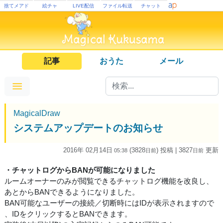
捨てメアド
絵チャ
LIVE配信
ファイル転送
チャット
記事
おうた
メール
MagicalDraw
システムアップデートのお知らせ
2016年 02月14日
(3828
) 投稿
| 3827
更新
05:38
日
前
日
前
・チャットログからBANが可能になりました
ルームオーナーのみが閲覧できるチャットログ機能を改良し、
あとからBANできるようになりました。
BAN可能なユーザーの接続／切断時にはIDが表示されますので
、IDをクリックするとBANできます。