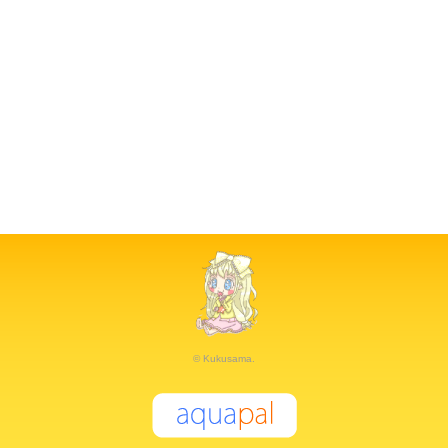
© Kukusama.