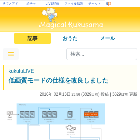
捨てメアド
絵チャ
LIVE配信
ファイル転送
チャット
記事
おうた
メール
kukuluLIVE
低画質モードの仕様を改良しました
2016年 02月13日
(3829
) 投稿
| 3829
更新
23:56
日
前
日
前