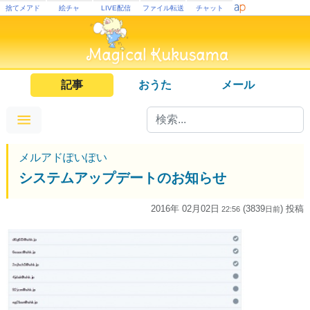
捨てメアド
絵チャ
LIVE配信
ファイル転送
チャット
記事
おうた
メール
メルアドぽいぽい
システムアップデートのお知らせ
2016年 02月02日
(3839
) 投稿
22:56
日
前