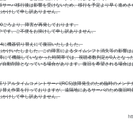
新サーバ移行後は影響を受けないため、移行を予定より早く進めさ
おかけして申し訳ありません。
 21:00ごろより、障害が再発しております。
中です。ご不便をお掛けして申し訳ありません。
 01:34に機器切り替えにて復旧いたしました。
おかけいたしました。この障害によるタイムシフト消失等の影響は
故障にて機能していなかった時間帯では、視聴者数判定が0人となっ
が自動削除となっている場合があります。復旧を希望される場合は
uLIVEリアルタイムコメントサーバ(RCS)故障発生のため臨時のメ
り替え作業を行っておりますが、遠隔地にあるサーバのため復旧時
おかけして申し訳ありません。
ht