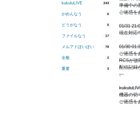
kukuluLIVE
243
準備中の
ご迷惑を
がめんなう
6
どうがなう
5
01/31
現在対応
ファイルなう
17
01/30
メルアドぽいぽい
78
ご迷惑を
全般
2
RCSが
配信記録
重要
3
。
kukul
機器の切
ご迷惑を