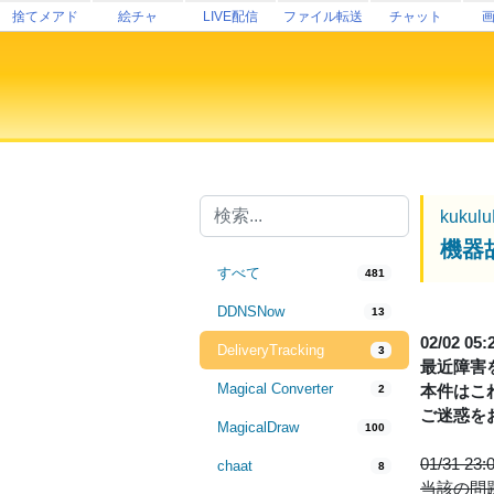
捨てメアド
絵チャ
LIVE配信
ファイル転送
チャット
kukul
機器
すべて
481
DDNSNow
13
02/02 
DeliveryTracking
3
最近障害
Magical Converter
本件はこ
2
ご迷惑を
MagicalDraw
100
01/31 
chaat
8
当該の問題