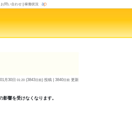
|
お問い合わせ
|
稼働状況
 01月30日
(3843
) 投稿
| 3840
更新
01:20
日
前
日
前
障害の影響を受けなくなります。