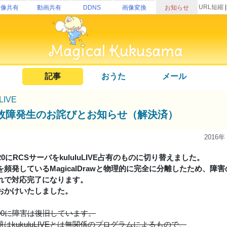
URL短縮
画像共有
動画共有
DDNS
画像変換
お知らせ
記事
おうた
メール
uLIVE
故障発生のお詫びとお知らせ（解決済）
2016年
05:20にRCSサーバをkululuLIVE占有のものに切り替えました。
を頻発しているMagicalDrawと物理的に完全に分離したため、
れで対応完了になります。
おかけいたしました。
23:00に障害は復旧しています。
はkukuluLIVEとは無関係のプログラムによるもので、