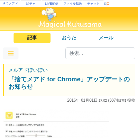
捨てメアド
絵チャ
LIVE配信
ファイル転送
チャット
記事
おうた
メール
メルアドぽいぽい
「捨てメアド for Chrome」アップデートの
お知らせ
2016年 01月01日
(3874
) 投稿
17:02
日
前