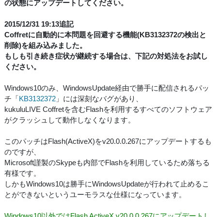
の状態にアップデートしてください。
2015/12/31 19:13追記
Coffretに自動的に本問題を回避する機能(KB3132372の検出と
削除)を組み込みました。
もしも引き続き症状が継続する場合は、下記の対処法をお試し
ください。
Windows10のみ、WindowsUpdate経由で勝手に配信されるパッ
チ「
KB3132372
」には深刻なバグがあり、
kukuluLIVE Coffretを含むFlashを利用するすべてのソフトウェア
がクラッシュして動作しなくなります。
このパッチはFlash(ActiveX)をv20.0.0.267にアップデートするも
のですが、
Microsoft謹製のSkypeも内部でFlashを利用しているため落ちる
有様です。
しかもWindows10は勝手にWindowsUpdateが行われて止めるこ
とができないというユーモラスな仕様になっています。
Windows10以外ではFlash ActiveX v20.0.0.267にアップデートし