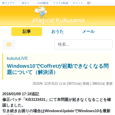
捨てメアド
絵チャ
LIVE配信
ファイル転送
チャット
記事
おうた
メール
kukuluLIVE
Windows10でCoffretが起動できなくなる問
題について（解決済）
2015年 12月31日
(3872
) 投稿
| 3863
更新
13:38
日
前
日
前
2016/01/09 17:18追記
修正パッチ「KB3133431」にて本問題が起きなくなることを確
認しました。
引き続きお困りの場合はWindowsUpdateでWindows10を最新