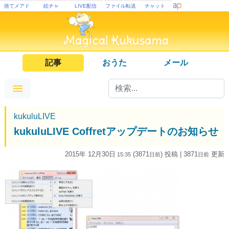
捨てメアド
絵チャ
LIVE配信
ファイル転送
チャット
記事
おうた
メール
kukuluLIVE
kukuluLIVE Coffretアップデートのお知らせ
2015年 12月30日
(3871
) 投稿
| 3871
更新
15:35
日
前
日
前