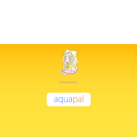
© Kukusama.