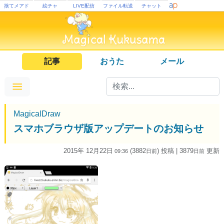
捨てメアド
絵チャ
LIVE配信
ファイル転送
チャット
記事
おうた
メール
MagicalDraw
スマホブラウザ版アップデートのお知らせ
2015年 12月22日
(3882
) 投稿
| 3879
更新
09:36
日
前
日
前