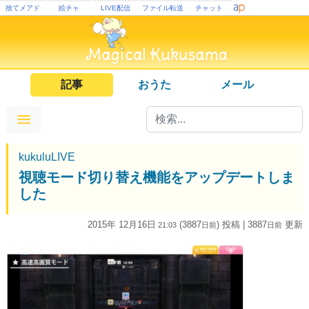
捨てメアド
絵チャ
LIVE配信
ファイル転送
チャット
記事
おうた
メール
kukuluLIVE
視聴モード切り替え機能をアップデートしま
した
2015年 12月16日
(3887
) 投稿
| 3887
更新
21:03
日
前
日
前