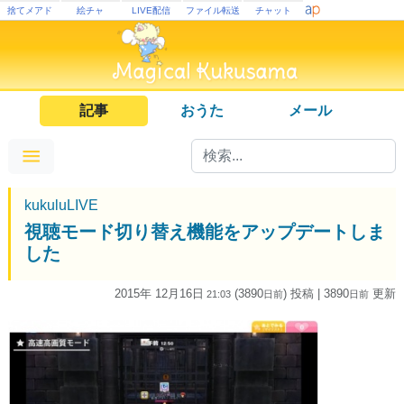
捨てメアド
絵チャ
LIVE配信
ファイル転送
チャット
記事
おうた
メール
kukuluLIVE
視聴モード切り替え機能をアップデートしま
した
2015年 12月16日
(3890
) 投稿
| 3890
更新
21:03
日
前
日
前