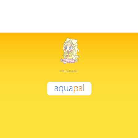
© Kukusama.