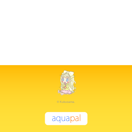
© Kukusama.