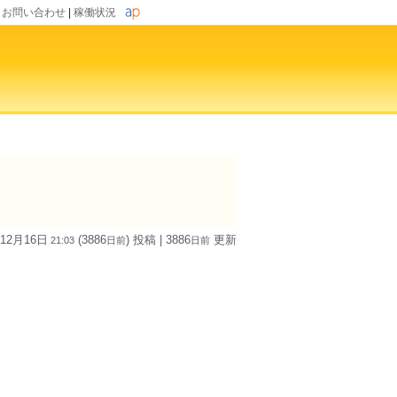
|
お問い合わせ
|
稼働状況
 12月16日
(3886
) 投稿
| 3886
更新
21:03
日
前
日
前