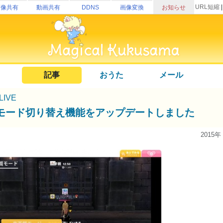
URL短縮
画像共有
動画共有
DDNS
画像変換
お知らせ
記事
おうた
メール
uLIVE
モード切り替え機能をアップデートしました
2015年