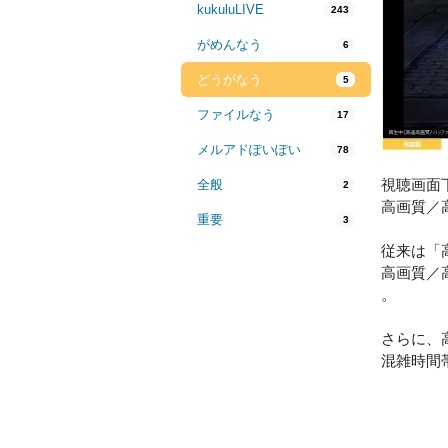
kukuluLIVE
243
がめんなう
6
どうがなう
5
ファイルなう
17
メルアドぽいぽい
78
視聴画面
全般
2
高画質／
重要
3
従来は「
高画質／
。
さらに、
混雑時間