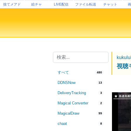
捨てメアド
絵チャ
LIVE配信
ファイル転送
チャット
kukul
視聴
すべて
480
DDNSNow
13
DeliveryTracking
3
Magical Converter
2
MagicalDraw
99
chaat
8