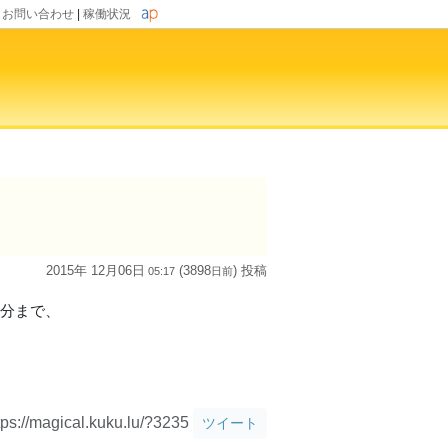
|
お問い合わせ
|
稼働状況
2015年 12月06日
(3898
) 投稿
05:17
日
前
15分まで、
tps://magical.kuku.lu/?3235
ツイート