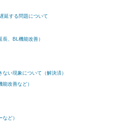
しく遅延する問題について
延長、BL機能改善）
きない現象について（解決済）
機能改善など）
ーなど）