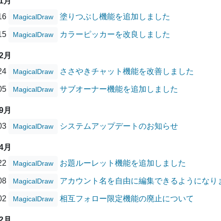
01月
/16
塗りつぶし機能を追加しました
MagicalDraw
/15
カラーピッカーを改良しました
MagicalDraw
12月
/24
ささやきチャット機能を改善しました
MagicalDraw
/05
サブオーナー機能を追加しました
MagicalDraw
09月
/03
システムアップデートのお知らせ
MagicalDraw
04月
/22
お題ルーレット機能を追加しました
MagicalDraw
/08
アカウント名を自由に編集できるようになり
MagicalDraw
/02
相互フォロー限定機能の廃止について
MagicalDraw
02月