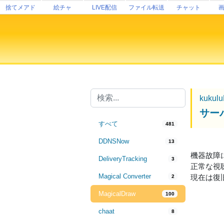
捨てメアド
絵チャ
LIVE配信
ファイル転送
チャット
kukul
サー
すべて
481
DDNSNow
13
機器故障によ
DeliveryTracking
3
正常な視
Magical Converter
現在は復
2
MagicalDraw
100
chaat
8