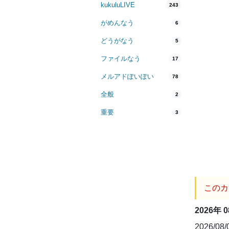
kukuluLIVE
243
がめんなう
6
どうがなう
5
ファイルなう
17
メルアドぽいぽい
78
全般
2
重要
3
このカ
2026年 
2026/08