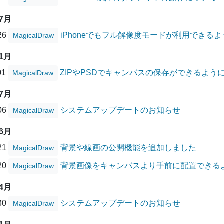
07月
/26
iPhoneでもフル解像度モードが利用できる
MagicalDraw
11月
01
ZIPやPSDでキャンバスの保存ができるよう
MagicalDraw
07月
/06
システムアップデートのお知らせ
MagicalDraw
06月
/21
背景や線画の公開機能を追加しました
MagicalDraw
/20
背景画像をキャンバスより手前に配置できる
MagicalDraw
04月
/30
システムアップデートのお知らせ
MagicalDraw