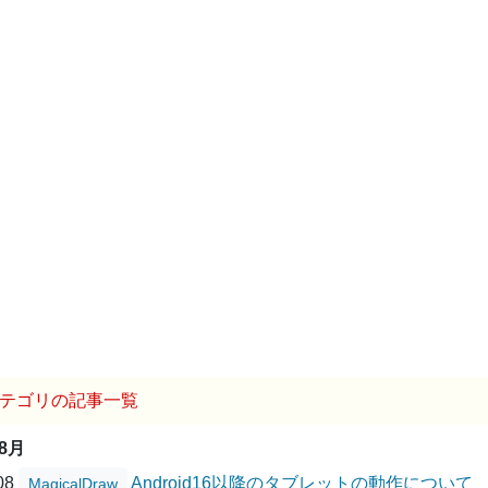
テゴリの記事一覧
08月
/08
Android16以降のタブレットの動作について
MagicalDraw