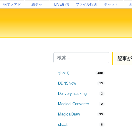
捨てメアド
絵チャ
LIVE配信
ファイル転送
チャット
記事が
すべて
480
DDNSNow
13
DeliveryTracking
3
Magical Converter
2
MagicalDraw
99
chaat
8