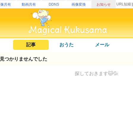
URL短縮
画像共有
動画共有
DDNS
画像変換
お知らせ
記事
おうた
メール
見つかりませんでした
探しておきます🐱💦