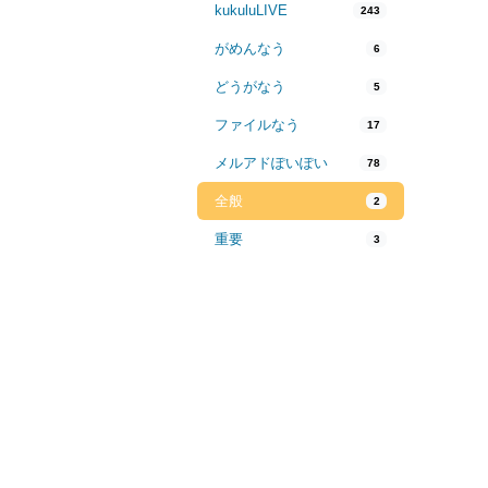
kukuluLIVE
243
がめんなう
6
どうがなう
5
ファイルなう
17
メルアドぽいぽい
78
全般
2
重要
3