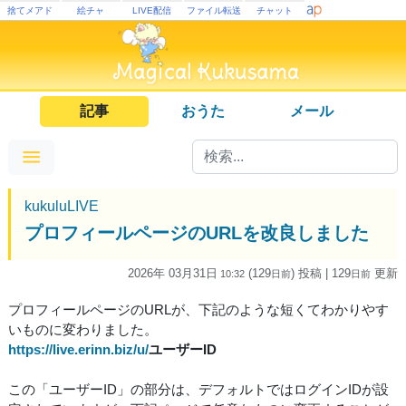
捨てメアド
絵チャ
LIVE配信
ファイル転送
チャット
記事
おうた
メール
kukuluLIVE
プロフィールページのURLを改良しました
2026年 03月31日
(129
) 投稿
| 129
更新
10:32
日
前
日
前
プロフィールページのURLが、下記のような短くてわかりやす
いものに変わりました。
https://live.erinn.biz/u/
ユーザーID
この「ユーザーID」の部分は、デフォルトではログインIDが設