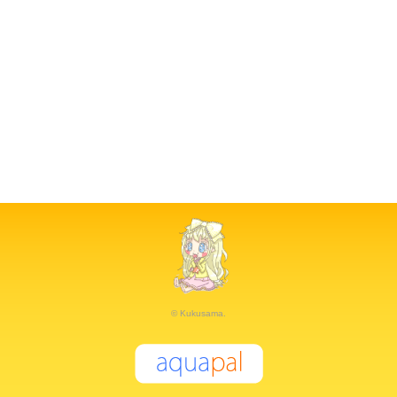
© Kukusama.