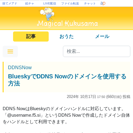
捨てメアド
絵チャ
LIVE配信
ファイル転送
チャット
記事
おうた
メール
DDNSNow
BlueskyでDDNS Nowのドメインを使用する
方法
2024年 10月17日
(660
) 投稿
17:50
日
前
DDNS NowはBlueskyのドメインハンドルに対応しています。
「@username.f5.si」というDDNS Nowで作成したドメイン自体
をハンドルとして利用できます。