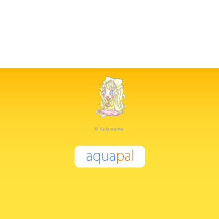
© Kukusama.